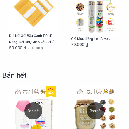
Đai Nối Gối Bầu Cánh Tiên Đa
Chì Màu Hồng Hà 18 Màu
Năng: Nối Dài, Ghép Với Gối Ôm
79.000 ₫
59.000 ₫
89.000 ₫
Dễ Dàng
Bán hết
24%
GIẢM
Bán hết
Bán hết