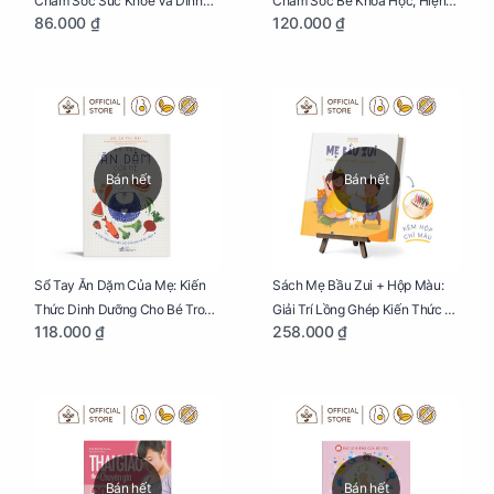
Chăm Sóc Sức Khoẻ Và Dinh
Chăm Sóc Bé Khoa Học, Hiện
86.000 ₫
120.000 ₫
Dưỡng Cho Bé
Đại
Bán hết
Bán hết
Sổ Tay Ăn Dặm Của Mẹ: Kiến
Sách Mẹ Bầu Zui + Hộp Màu:
Thức Dinh Dưỡng Cho Bé Trong
Giải Trí Lồng Ghép Kiến Thức Và
118.000 ₫
258.000 ₫
Tuổi Ăn Dặm
Lời Khuyên Mang Thai Bổ Ích
Bán hết
Bán hết