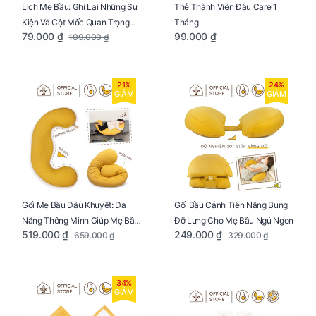
Lịch Mẹ Bầu: Ghi Lại Những Sự
Thẻ Thành Viên Đậu Care 1
Kiện Và Cột Mốc Quan Trọng
Tháng
79.000 ₫
99.000 ₫
109.000 ₫
Của Mẹ Và Bé
21%
24%
GIẢM
GIẢM
Gối Mẹ Bầu Đậu Khuyết: Đa
Gối Bầu Cánh Tiên Nâng Bụng
Năng Thông Minh Giúp Mẹ Bầu
Đỡ Lưng Cho Mẹ Bầu Ngủ Ngon
519.000 ₫
249.000 ₫
659.000 ₫
329.000 ₫
Ngủ Ngon, Cho Bé Bú Sau Sinh
34%
GIẢM