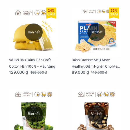
24%
25%
GIẢM
GIẢM
Bán hết
Bán hết
Vỏ Gối Bầu Cánh Tiên Chất
Bánh Cracker Meiji Nhật:
Cotton Hàn 100% - Màu Vàng
Healthy, Giảm Nghén Cho Mẹ
129.000 ₫
89.000 ₫
169.000 ₫
119.000 ₫
Bầu Hộp 104g
Bán hết
Bán hết