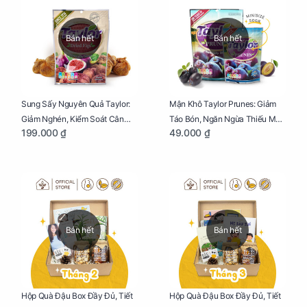
Bán hết
Bán hết
Sung Sấy Nguyên Quả Taylor:
Mận Khô Taylor Prunes: Giảm
Giảm Nghén, Kiểm Soát Cân
Táo Bón, Ngăn Ngừa Thiếu Máu
199.000 ₫
49.000 ₫
Nặng Cho Mẹ Bầu Túi 190g
Cho Mẹ Bầu Túi 50g
Bán hết
Bán hết
Hộp Quà Đậu Box Đầy Đủ, Tiết
Hộp Quà Đậu Box Đầy Đủ, Tiết