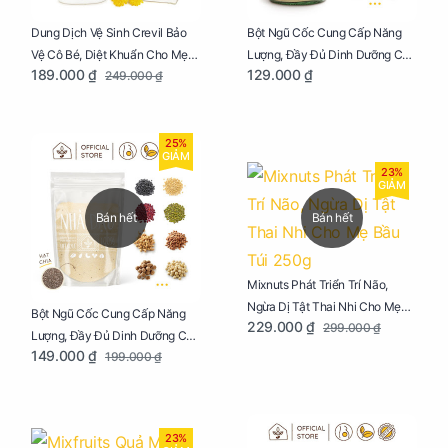
Dung Dịch Vệ Sinh Crevil Bảo
Bột Ngũ Cốc Cung Cấp Năng
Vệ Cô Bé, Diệt Khuẩn Cho Mẹ
Lượng, Đầy Đủ Dinh Dưỡng Cho
189.000 ₫
129.000 ₫
249.000 ₫
Bầu Chai 100ml
Mẹ Bầu Hũ 250g
25%
GIẢM
23%
GIẢM
Bán hết
Bán hết
Mixnuts Phát Triển Trí Não,
Ngừa Dị Tật Thai Nhi Cho Mẹ
Bột Ngũ Cốc Cung Cấp Năng
229.000 ₫
299.000 ₫
Bầu Túi 250g
Lượng, Đầy Đủ Dinh Dưỡng Cho
149.000 ₫
199.000 ₫
Mẹ Bầu Túi 250g
23%