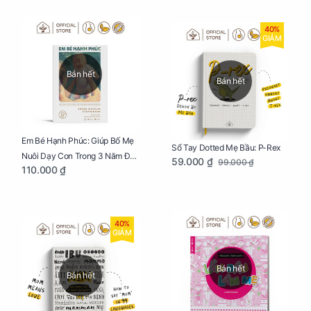
40%
GIẢM
Bán hết
Bán hết
Em Bé Hạnh Phúc: Giúp Bố Mẹ
Sổ Tay Dotted Mẹ Bầu: P-Rex
Nuôi Dạy Con Trong 3 Năm Đầu
59.000 ₫
99.000 ₫
110.000 ₫
Đời
40%
GIẢM
Bán hết
Bán hết