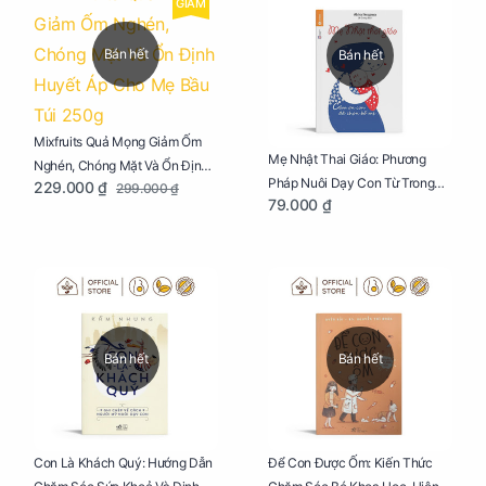
GIẢM
Bán hết
Bán hết
Mixfruits Quả Mọng Giảm Ốm
Mẹ Nhật Thai Giáo: Phương
Nghén, Chóng Mặt Và Ổn Định
Pháp Nuôi Dạy Con Từ Trong
229.000 ₫
299.000 ₫
Huyết Áp Cho Mẹ Bầu Túi 250g
79.000 ₫
Bụng Mẹ
Bán hết
Bán hết
Con Là Khách Quý: Hướng Dẫn
Để Con Được Ốm: Kiến Thức