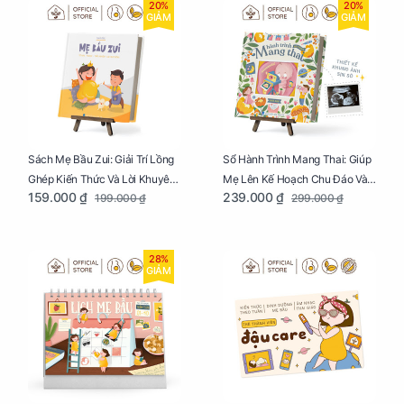
20%
20%
GIẢM
GIẢM
Sách Mẹ Bầu Zui: Giải Trí Lồng
Sổ Hành Trình Mang Thai: Giúp
Ghép Kiến Thức Và Lời Khuyên
Mẹ Lên Kế Hoạch Chu Đáo Và
159.000 ₫
239.000 ₫
199.000 ₫
299.000 ₫
Mang Thai Bổ Ích
Lưu Giữ Kỷ Niệm Mang Thai
28%
GIẢM