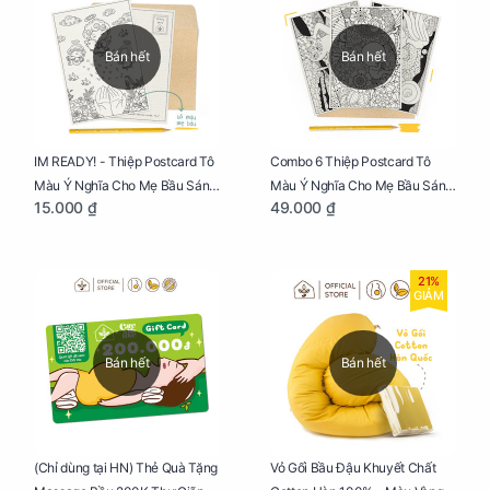
Bán hết
Bán hết
IM READY! - Thiệp Postcard Tô
Combo 6 Thiệp Postcard Tô
Màu Ý Nghĩa Cho Mẹ Bầu Sáng
Màu Ý Nghĩa Cho Mẹ Bầu Sáng
15.000 ₫
49.000 ₫
Tạo, Thư Giãn Và Hạnh Phúc
Tạo, Thư Giãn Và Hạnh Phúc
21%
GIẢM
Bán hết
Bán hết
Vỏ Gối Bầu Đậu Khuyết Chất
(Chỉ dùng tại HN) Thẻ Quà Tặng