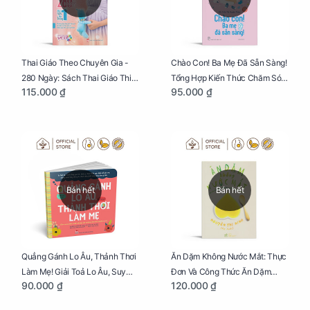
Thai Giáo Theo Chuyên Gia -
Chào Con! Ba Mẹ Đã Sẵn Sàng!
280 Ngày: Sách Thai Giáo Thiết
Tổng Hợp Kiến Thức Chăm Sóc
115.000 ₫
95.000 ₫
Thực Nhất Cho Mẹ Bầu
Trẻ Sơ Sinh
Bán hết
Bán hết
Quẳng Gánh Lo Âu, Thảnh Thơi
Ăn Dặm Không Nước Mắt: Thực
Làm Mẹ! Giải Toả Lo Âu, Suy
Đơn Và Công Thức Ăn Dặm
90.000 ₫
120.000 ₫
Nghĩ Tiêu Cực Cho Mẹ
Kiểu Nhật