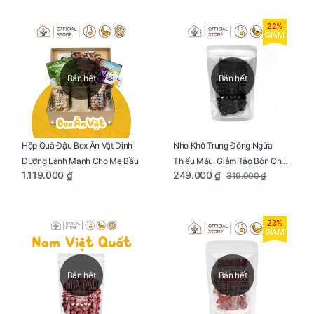
22%
GIẢM
Bán hết
Bán hết
Nho Khô Trung Đông Ngừa
Hộp Quà Đậu Box Ăn Vặt Dinh
Thiếu Máu, Giảm Táo Bón Cho
Dưỡng Lành Mạnh Cho Mẹ Bầu
249.000 ₫
1.119.000 ₫
319.000 ₫
Mẹ Bầu Túi 250g
23%
GIẢM
Bán hết
Bán hết