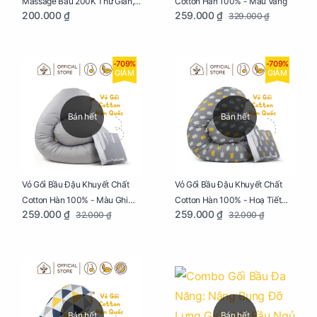
Cotton Hàn 100% - Màu Vàng
Massage Bầu 200K Thư Giãn,
259.000 ₫
200.000 ₫
329.000 ₫
Tăng Tuần Hoàn Máu, Ngủ
Ngon
-709%
-709%
GIẢM
GIẢM
Bán hết
Bán hết
Vỏ Gối Bầu Đậu Khuyết Chất
Vỏ Gối Bầu Đậu Khuyết Chất
Cotton Hàn 100% - Màu Ghi
Cotton Hàn 100% - Hoạ Tiết
259.000 ₫
259.000 ₫
32.000 ₫
32.000 ₫
Xám
Xương Cá
Bán hết
Bán hết