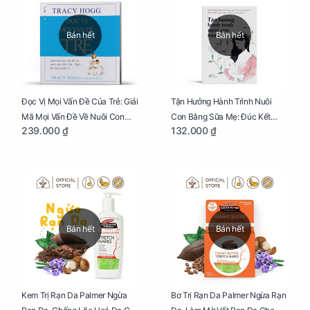
Bán hết
Bán hết
Đọc Vị Mọi Vấn Đề Của Trẻ: Giải
Tận Hưởng Hành Trình Nuôi
Mã Mọi Vấn Đề Về Nuôi Con
Con Bằng Sữa Mẹ: Đúc Kết
239.000 ₫
132.000 ₫
Nhỏ (Ăn, Ngủ, Kỷ Luật Hành Vi),
Những Kiến Thức Quý Báu Về
Giúp Bố Mẹ Nuôi Con Nhàn
Sữa Mẹ, Giúp Các Bà Mẹ Tự Tin
Tênh
Thực Hiện Thiên Chức Của
Mình Trong Hành Trình Nuôi
Con Bằng Sữa Mẹ
Bán hết
Bán hết
Kem Trị Rạn Da Palmer Ngừa
Bơ Trị Rạn Da Palmer Ngừa Rạn