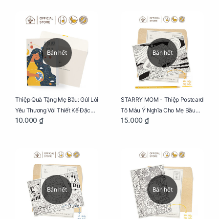
Bán hết
Bán hết
Thiệp Quà Tặng Mẹ Bầu: Gửi Lời
STARRY MOM - Thiệp Postcard
Yêu Thương Với Thiết Kế Đặc
Tô Màu Ý Nghĩa Cho Mẹ Bầu
10.000 ₫
15.000 ₫
Biệt Dành Riêng Cho Mẹ Bầu
Sáng Tạo, Thư Giãn Và Hạnh
Phúc
Bán hết
Bán hết