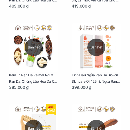
Rạn Da, Chống Lão Hoá Da Cho
Da, Làm Mờ Vết Rạn Da Cho Mẹ
409.000 ₫
419.000 ₫
Mẹ Bầu Chai 250ml
Bầu Hũ 125g
Bán hết
Bán hết
Kem Trị Rạn Da Palmer Ngừa
Tinh Dầu Ngừa Rạn Da Bio-oil
Rạn Da, Chống Lão Hoá Da Cho
Skincare Oil 125ml: Ngừa Rạn
385.000 ₫
399.000 ₫
Mẹ Bầu Tuýp 125g
Da, Chăm Sóc Da Toàn Diện
Cho Mẹ Bầu
34%
GIẢM
Bán hết
Bán hết