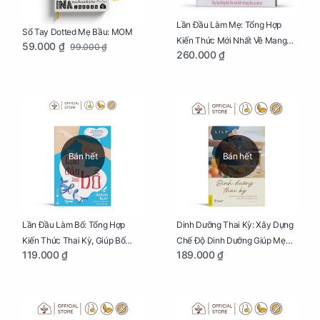
Lần Đầu Làm Mẹ: Tổng Hợp
Sổ Tay Dotted Mẹ Bầu: MOM
Kiến Thức Mới Nhất Về Mang
59.000 ₫
99.000 ₫
260.000 ₫
Thai Và Sinh Nở Cho Mẹ Bầu
Bán hết
Bán hết
Lần Đầu Làm Bố: Tổng Hợp
Dinh Dưỡng Thai Kỳ: Xây Dựng
Kiến Thức Thai Kỳ, Giúp Bố
Chế Độ Dinh Dưỡng Giúp Mẹ
119.000 ₫
189.000 ₫
Thấu Hiểu Hơn Về Mẹ Bầu Và
Khỏe, Con Yêu Phát Triển Toàn
Quá Trình Phát Triển Của Con
Diện Và Thông Minh
Yêu