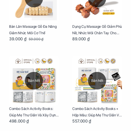
Bàn Lăn Massage Gỗ Đa Năng
Dụng Cụ Massage Gỗ Giảm Phù
Giảm Nhức Mỏi Cơ Thể
Nề, Nhức Mỏi Chân Tay Cho
39.000 ₫
89.000 ₫
59.000 ₫
Mẹ Bầu
Bán hết
Bán hết
Combo Sách Activity Books:
Combo Sách Activity Books +
Giúp Mẹ Thư Giãn Và Xây Dựng
Hộp Màu: Giúp Mẹ Thư Giãn Và
498.000 ₫
557.000 ₫
Thai Kỳ Chu Đáo
Xây Dựng Thai Kỳ Chu Đáo