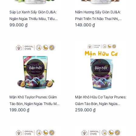
Súp Lơ Xanh Sấy Giòn DJ&A:
Nấm Hương Sấy Giòn DJ&A:
Ngăn Ngừa Thiếu Máu, Tiểu
Phát Triển Trí Não Thai Nhi,
99.000 ₫
149.000 ₫
Đường, Dị Tật Thai Nhi Túi 25g
Giảm Mệt Mỏi Cho Mẹ Bầu Túi
65g
Bán hết
Bán hết
Mận Khô Taylor Prunes: Giảm
Mận Khô Hữu Cơ Taylor Prunes:
Táo Bón, Ngăn Ngừa Thiếu Máu
Giảm Táo Bón, Ngăn Ngừa
199.000 ₫
259.000 ₫
Cho Mẹ Bầu Túi 250g
Thiếu Máu Cho Mẹ Bầu Túi
250g