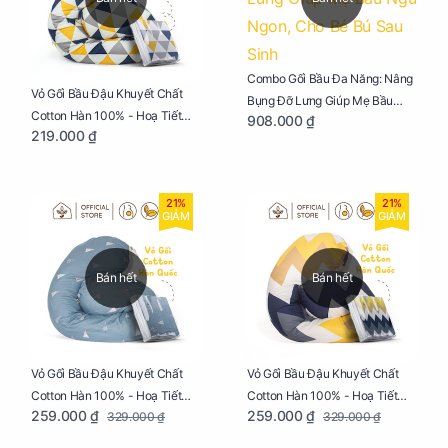
Combo Gối Bầu Đa Năng: Nâng
Vỏ Gối Bầu Đậu Khuyết Chất
Bụng Đỡ Lưng Giúp Mẹ Bầu
Cotton Hàn 100% - Hoạ Tiết
908.000 ₫
Ngủ Ngon, Cho Bé Bú Sau Sinh
219.000 ₫
Tam Giác
21%
21%
GIẢM
GIẢM
Bán hết
Bán hết
Vỏ Gối Bầu Đậu Khuyết Chất
Vỏ Gối Bầu Đậu Khuyết Chất
Cotton Hàn 100% - Hoạ Tiết
Cotton Hàn 100% - Hoạ Tiết
259.000 ₫
259.000 ₫
329.000 ₫
329.000 ₫
Thông Lạnh
Ziczac