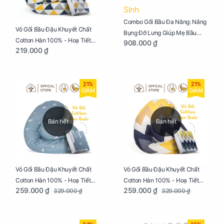
Combo Gối Bầu Đa Năng: Nâng
Vỏ Gối Bầu Đậu Khuyết Chất
Bụng Đỡ Lưng Giúp Mẹ Bầu
Cotton Hàn 100% - Hoạ Tiết
908.000 ₫
Ngủ Ngon, Cho Bé Bú Sau Sinh
219.000 ₫
Tam Giác
21%
21%
GIẢM
GIẢM
Bán hết
Bán hết
Vỏ Gối Bầu Đậu Khuyết Chất
Vỏ Gối Bầu Đậu Khuyết Chất
Cotton Hàn 100% - Hoạ Tiết
Cotton Hàn 100% - Hoạ Tiết
259.000 ₫
259.000 ₫
329.000 ₫
329.000 ₫
Thông Lạnh
Ziczac