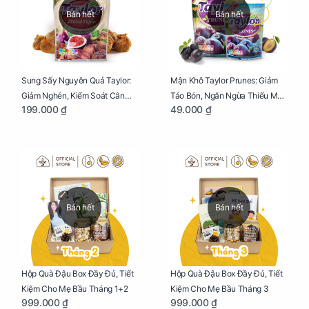
Bán hết
Bán hết
Sung Sấy Nguyên Quả Taylor:
Mận Khô Taylor Prunes: Giảm
Giảm Nghén, Kiểm Soát Cân
Táo Bón, Ngăn Ngừa Thiếu Máu
199.000 ₫
49.000 ₫
Nặng Cho Mẹ Bầu Túi 190g
Cho Mẹ Bầu Túi 50g
Bán hết
Bán hết
Hộp Quà Đậu Box Đầy Đủ, Tiết
Hộp Quà Đậu Box Đầy Đủ, Tiết
Kiệm Cho Mẹ Bầu Tháng 1+2
Kiệm Cho Mẹ Bầu Tháng 3
999.000 ₫
999.000 ₫