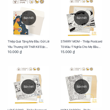
Bán hết
Bán hết
Thiệp Quà Tặng Mẹ Bầu: Gửi Lời
STARRY MOM - Thiệp Postcard
Yêu Thương Với Thiết Kế Đặc
Tô Màu Ý Nghĩa Cho Mẹ Bầu
10.000 ₫
15.000 ₫
Biệt Dành Riêng Cho Mẹ Bầu
Sáng Tạo, Thư Giãn Và Hạnh
Phúc
Bán hết
Bán hết