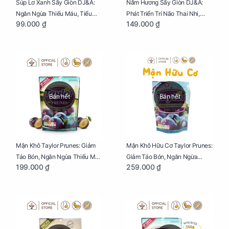
Súp Lơ Xanh Sấy Giòn DJ&A:
Nấm Hương Sấy Giòn DJ&A:
Ngăn Ngừa Thiếu Máu, Tiểu
Phát Triển Trí Não Thai Nhi,
99.000 ₫
149.000 ₫
Đường, Dị Tật Thai Nhi Túi 25g
Giảm Mệt Mỏi Cho Mẹ Bầu Túi
65g
Bán hết
Bán hết
Mận Khô Taylor Prunes: Giảm
Mận Khô Hữu Cơ Taylor Prunes:
Táo Bón, Ngăn Ngừa Thiếu Máu
Giảm Táo Bón, Ngăn Ngừa
199.000 ₫
259.000 ₫
Cho Mẹ Bầu Túi 250g
Thiếu Máu Cho Mẹ Bầu Túi
250g