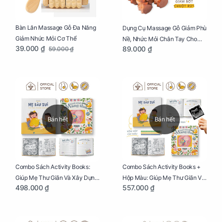
Bàn Lăn Massage Gỗ Đa Năng
Dụng Cụ Massage Gỗ Giảm Phù
Giảm Nhức Mỏi Cơ Thể
Nề, Nhức Mỏi Chân Tay Cho
39.000 ₫
89.000 ₫
59.000 ₫
Mẹ Bầu
Bán hết
Bán hết
Combo Sách Activity Books:
Combo Sách Activity Books +
Giúp Mẹ Thư Giãn Và Xây Dựng
Hộp Màu: Giúp Mẹ Thư Giãn Và
498.000 ₫
557.000 ₫
Thai Kỳ Chu Đáo
Xây Dựng Thai Kỳ Chu Đáo