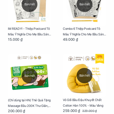
Bán hết
Bán hết
IM READY! - Thiệp Postcard Tô
Combo 6 Thiệp Postcard Tô
Màu Ý Nghĩa Cho Mẹ Bầu Sáng
Màu Ý Nghĩa Cho Mẹ Bầu Sáng
15.000 ₫
49.000 ₫
Tạo, Thư Giãn Và Hạnh Phúc
Tạo, Thư Giãn Và Hạnh Phúc
21%
GIẢM
Bán hết
Bán hết
Vỏ Gối Bầu Đậu Khuyết Chất
(Chỉ dùng tại HN) Thẻ Quà Tặng
Cotton Hàn 100% - Màu Vàng
Massage Bầu 200K Thư Giãn,
259.000 ₫
200.000 ₫
329.000 ₫
Tăng Tuần Hoàn Máu, Ngủ