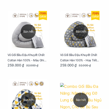
Ngon
-709%
-709%
GIẢM
GIẢM
Bán hết
Bán hết
Vỏ Gối Bầu Đậu Khuyết Chất
Vỏ Gối Bầu Đậu Khuyết Chất
Cotton Hàn 100% - Màu Ghi
Cotton Hàn 100% - Hoạ Tiết
259.000 ₫
259.000 ₫
32.000 ₫
32.000 ₫
Xám
Xương Cá
Bán hết
Bán hết