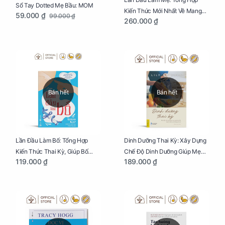
Sổ Tay Dotted Mẹ Bầu: MOM
Kiến Thức Mới Nhất Về Mang
59.000 ₫
99.000 ₫
260.000 ₫
Thai Và Sinh Nở Cho Mẹ Bầu
Bán hết
Bán hết
Lần Đầu Làm Bố: Tổng Hợp
Dinh Dưỡng Thai Kỳ: Xây Dựng
Kiến Thức Thai Kỳ, Giúp Bố
Chế Độ Dinh Dưỡng Giúp Mẹ
119.000 ₫
189.000 ₫
Thấu Hiểu Hơn Về Mẹ Bầu Và
Khỏe, Con Yêu Phát Triển Toàn
Quá Trình Phát Triển Của Con
Diện Và Thông Minh
Yêu