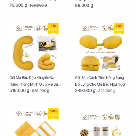
79.000 ₫
99.000 ₫
109.000 ₫
Của Mẹ Và Bé
21%
24%
GIẢM
GIẢM
Gối Mẹ Bầu Đậu Khuyết: Đa
Gối Bầu Cánh Tiên Nâng Bụng
Năng Thông Minh Giúp Mẹ Bầu
Đỡ Lưng Cho Mẹ Bầu Ngủ Ngon
519.000 ₫
249.000 ₫
659.000 ₫
329.000 ₫
Ngủ Ngon, Cho Bé Bú Sau Sinh
34%
GIẢM