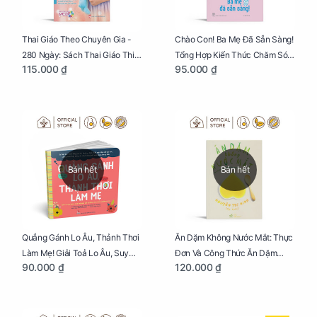
Thai Giáo Theo Chuyên Gia -
Chào Con! Ba Mẹ Đã Sẵn Sàng!
280 Ngày: Sách Thai Giáo Thiết
Tổng Hợp Kiến Thức Chăm Sóc
115.000 ₫
95.000 ₫
Thực Nhất Cho Mẹ Bầu
Trẻ Sơ Sinh
Bán hết
Bán hết
Quẳng Gánh Lo Âu, Thảnh Thơi
Ăn Dặm Không Nước Mắt: Thực
Làm Mẹ! Giải Toả Lo Âu, Suy
Đơn Và Công Thức Ăn Dặm
90.000 ₫
120.000 ₫
Nghĩ Tiêu Cực Cho Mẹ
Kiểu Nhật