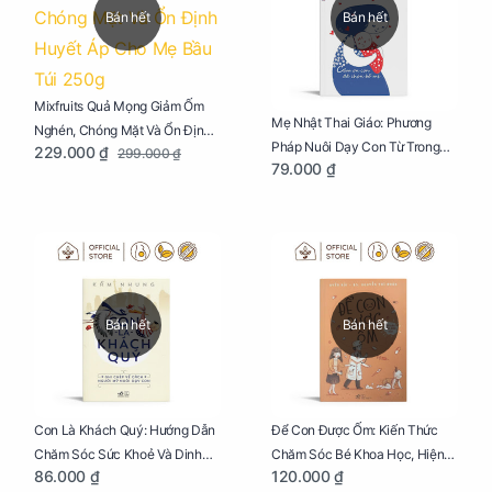
Bán hết
Bán hết
Mixfruits Quả Mọng Giảm Ốm
Mẹ Nhật Thai Giáo: Phương
Nghén, Chóng Mặt Và Ổn Định
Pháp Nuôi Dạy Con Từ Trong
229.000 ₫
299.000 ₫
Huyết Áp Cho Mẹ Bầu Túi 250g
79.000 ₫
Bụng Mẹ
Bán hết
Bán hết
Con Là Khách Quý: Hướng Dẫn
Để Con Được Ốm: Kiến Thức
Chăm Sóc Sức Khoẻ Và Dinh
Chăm Sóc Bé Khoa Học, Hiện
86.000 ₫
120.000 ₫
Dưỡng Cho Bé
Đại