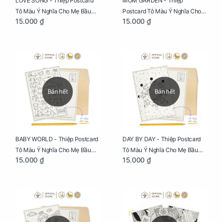
LOVE SONG - Thiệp Postcard
MOM GARDEN - Thiệp
Tô Màu Ý Nghĩa Cho Mẹ Bầu
Postcard Tô Màu Ý Nghĩa Cho
15.000 ₫
15.000 ₫
Sáng Tạo, Thư Giãn Và Hạnh
Mẹ Bầu Sáng Tạo, Thư Giãn Và
Phúc
Hạnh Phúc
Bán hết
Bán hết
BABY WORLD - Thiệp Postcard
DAY BY DAY - Thiệp Postcard
Tô Màu Ý Nghĩa Cho Mẹ Bầu
Tô Màu Ý Nghĩa Cho Mẹ Bầu
15.000 ₫
15.000 ₫
Sáng Tạo, Thư Giãn Và Hạnh
Sáng Tạo, Thư Giãn Và Hạnh
Phúc
Phúc