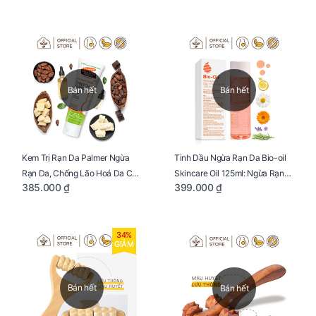
Bán hết
Bán hết
Kem Trị Rạn Da Palmer Ngừa
Tinh Dầu Ngừa Rạn Da Bio-oil
Rạn Da, Chống Lão Hoá Da Cho
Skincare Oil 125ml: Ngừa Rạn
385.000 ₫
399.000 ₫
Mẹ Bầu Tuýp 125g
Da, Chăm Sóc Da Toàn Diện
Cho Mẹ Bầu
34%
GIẢM
Bán hết
Bán hết