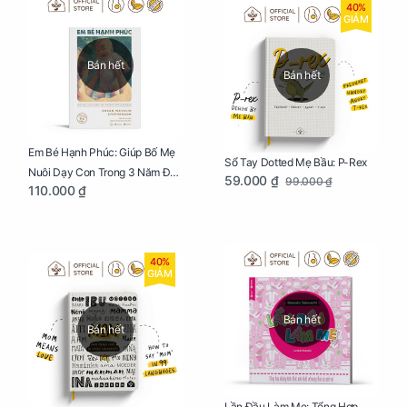
40%
GIẢM
Bán hết
Bán hết
Em Bé Hạnh Phúc: Giúp Bố Mẹ
Sổ Tay Dotted Mẹ Bầu: P-Rex
Nuôi Dạy Con Trong 3 Năm Đầu
59.000 ₫
99.000 ₫
110.000 ₫
Đời
40%
GIẢM
Bán hết
Bán hết
Lần Đầu Làm Mẹ: Tổng Hợp