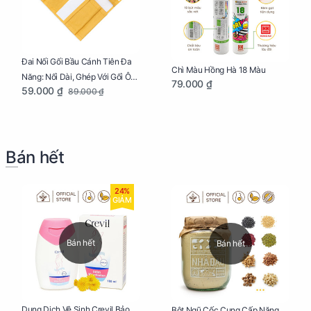
Đai Nối Gối Bầu Cánh Tiên Đa
Chì Màu Hồng Hà 18 Màu
Năng: Nối Dài, Ghép Với Gối Ôm
79.000 ₫
59.000 ₫
89.000 ₫
Dễ Dàng
Bán hết
24%
GIẢM
Bán hết
Bán hết
Dung Dịch Vệ Sinh Crevil Bảo
Bột Ngũ Cốc Cung Cấp Năng