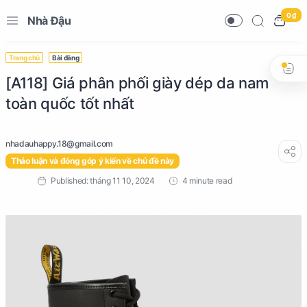
0 ₫
Nhà Đậu
Trang chủ
Bài đăng
[A118] Giá phân phối giày dép da nam
toàn quốc tốt nhất
Thảo luận và đóng góp ý kiến về chủ đề này
4 minute read