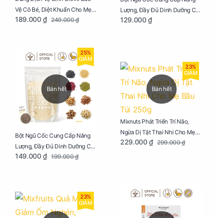
Vệ Cô Bé, Diệt Khuẩn Cho Mẹ
Lượng, Đầy Đủ Dinh Dưỡng Cho
189.000 ₫
129.000 ₫
249.000 ₫
Bầu Chai 100ml
Mẹ Bầu Hũ 250g
25%
GIẢM
23%
GIẢM
Bán hết
Bán hết
Mixnuts Phát Triển Trí Não,
Ngừa Dị Tật Thai Nhi Cho Mẹ
Bột Ngũ Cốc Cung Cấp Năng
229.000 ₫
299.000 ₫
Bầu Túi 250g
Lượng, Đầy Đủ Dinh Dưỡng Cho
149.000 ₫
199.000 ₫
Mẹ Bầu Túi 250g
23%
GIẢM