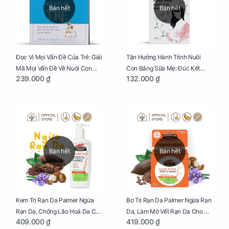
Bán hết
Bán hết
Đọc Vị Mọi Vấn Đề Của Trẻ: Giải
Tận Hưởng Hành Trình Nuôi
Mã Mọi Vấn Đề Về Nuôi Con
Con Bằng Sữa Mẹ: Đúc Kết
239.000 ₫
132.000 ₫
Nhỏ (Ăn, Ngủ, Kỷ Luật Hành Vi),
Những Kiến Thức Quý Báu Về
Giúp Bố Mẹ Nuôi Con Nhàn
Sữa Mẹ, Giúp Các Bà Mẹ Tự Tin
Tênh
Thực Hiện Thiên Chức Của
Mình Trong Hành Trình Nuôi
Con Bằng Sữa Mẹ
Bán hết
Bán hết
Kem Trị Rạn Da Palmer Ngừa
Bơ Trị Rạn Da Palmer Ngừa Rạn
Rạn Da, Chống Lão Hoá Da Cho
Da, Làm Mờ Vết Rạn Da Cho Mẹ
409.000 ₫
419.000 ₫
Mẹ Bầu Chai 250ml
Bầu Hũ 125g