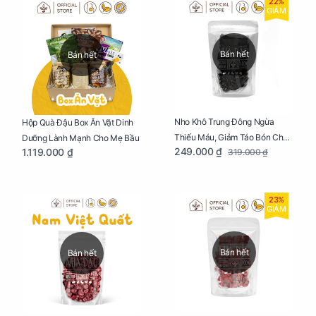
22%
GIẢM
Bán hết
Bán hết
Nho Khô Trung Đông Ngừa
Hộp Quà Đậu Box Ăn Vặt Dinh
Thiếu Máu, Giảm Táo Bón Cho
Dưỡng Lành Mạnh Cho Mẹ Bầu
249.000 ₫
1.119.000 ₫
319.000 ₫
Mẹ Bầu Túi 250g
23%
GIẢM
Bán hết
Bán hết