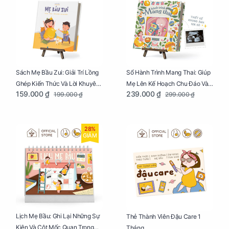
Sách Mẹ Bầu Zui: Giải Trí Lồng
Sổ Hành Trình Mang Thai: Giúp
Ghép Kiến Thức Và Lời Khuyên
Mẹ Lên Kế Hoạch Chu Đáo Và
159.000 ₫
239.000 ₫
199.000 ₫
299.000 ₫
Mang Thai Bổ Ích
Lưu Giữ Kỷ Niệm Mang Thai
28%
GIẢM
Lịch Mẹ Bầu: Ghi Lại Những Sự
Thẻ Thành Viên Đậu Care 1
Kiện Và Cột Mốc Quan Trọng
Tháng