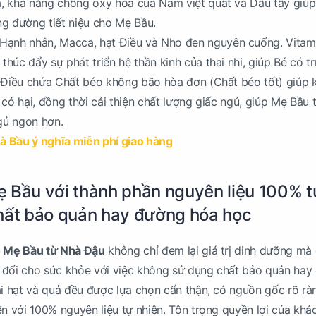
, khả năng chống oxy hóa của Nam việt quất và Dâu tây giúp
g đường tiết niệu cho Mẹ Bầu.
Hạnh nhân, Macca, hạt Điều và Nho đen nguyên cuống. Vitam
úc đẩy sự phát triển hệ thần kinh của thai nhi, giúp Bé có tr
t Điều chứa Chất béo không bão hòa đơn (Chất béo tốt) giúp 
có hại, đồng thời cải thiện chất lượng giấc ngủ, giúp Mẹ Bầu 
gủ ngon hơn.
à Bầu ý nghĩa miễn phí giao hàng
 Bầu với thành phần nguyên liệu 100% t
hất bảo quản hay đường hóa học
o Mẹ Bầu từ Nhà Đậu
không chỉ đem lại giá trị dinh dưỡng mà
 đối cho sức khỏe với việc không sử dụng chất bảo quản hay
ại hạt và quả đều được lựa chọn cẩn thận, có nguồn gốc rõ rà
ên với 100% nguyên liệu tự nhiên. Tôn trọng quyền lợi của khá