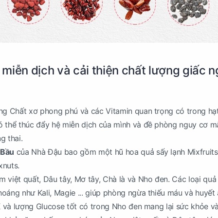
miễn dịch và cải thiện chất lượng giấc n
ng Chất xơ phong phú và các Vitamin quan trọng có trong hạ
ó thể thúc đẩy hệ miễn dịch của mình và đề phòng nguy cơ m
g thai.
 Bầu
của Nhà Đậu bao gồm một hũ hoa quả sấy lạnh Mixfruits
xnuts.
việt quất, Dâu tây, Mơ tây, Chà là và Nho đen. Các loại quả
oáng như Kali, Magie ... giúp phòng ngừa thiếu máu và huyết
 K và lượng Glucose tốt có trong Nho đen mang lại sức khỏe v