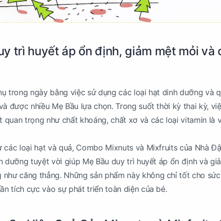
y trì huyết áp ổn định, giảm mệt mỏi và
ụ trong ngày bằng việc sử dụng các loại hạt dinh dưỡng và 
và được nhiều Mẹ Bầu lựa chọn. Trong suốt thời kỳ thai kỳ, vi
quan trọng như chất khoáng, chất xơ và các loại vitamin là 
 các loại hạt và quả, Combo Mixnuts và Mixfruits của Nhà Đ
h dưỡng tuyệt vời giúp Mẹ Bầu duy trì huyết áp ổn định và gi
 như căng thẳng. Những sản phẩm này không chỉ tốt cho sức
 tích cực vào sự phát triển toàn diện của bé.