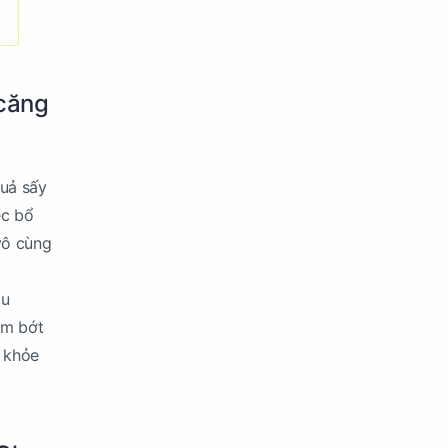
 căng
quả sấy
ệc bổ
vô cùng
ậu
ảm bớt
 khỏe