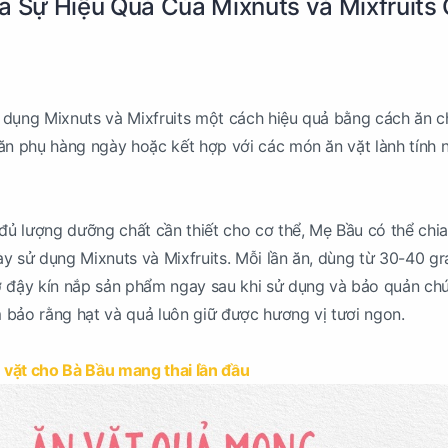
a Sự Hiệu Quả Của Mixnuts và Mixfruits
 dụng Mixnuts và Mixfruits một cách hiệu quả bằng cách ăn 
ăn phụ hàng ngày hoặc kết hợp với các món ăn vặt lành tính 
ủ lượng dưỡng chất cần thiết cho cơ thể, Mẹ Bầu có thể chia
y sử dụng Mixnuts và Mixfruits. Mỗi lần ăn, dùng từ 30-40 g
ớ đậy kín nắp sản phẩm ngay sau khi sử dụng và bảo quản ch
 bảo rằng hạt và quả luôn giữ được hương vị tươi ngon.
 vặt cho Bà Bầu mang thai lần đầu