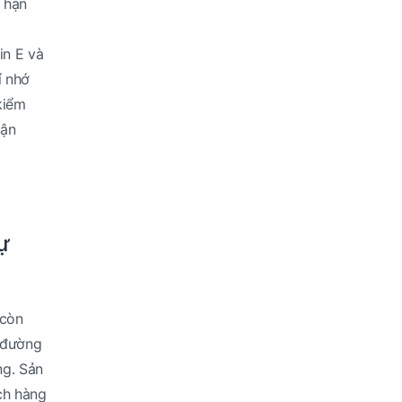
 hạn
in E và
í nhớ
kiểm
tận
ự
 còn
 đường
ng. Sản
ch hàng