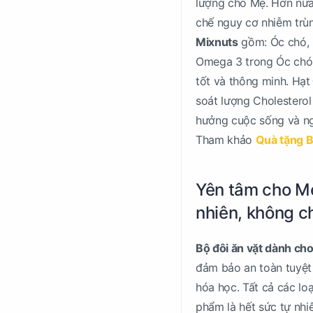
lượng cho Mẹ. Hơn nữa
chế nguy cơ nhiễm trùn
Mixnuts
gồm: Óc chó, 
Omega 3 trong Óc chó th
tốt và thông minh. Hạ
soát lượng Cholesterol 
hưởng cuộc sống và n
Tham khảo
Quà tặng B
Yên tâm cho Mẹ
nhiên, không c
Bộ đôi ăn vặt dành ch
đảm bảo an toàn tuyệt
hóa học. Tất cả các lo
phẩm là hết sức tự nhi