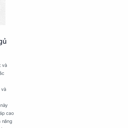
gủ
t và
ắc
 và
 này
 áp cao
à năng