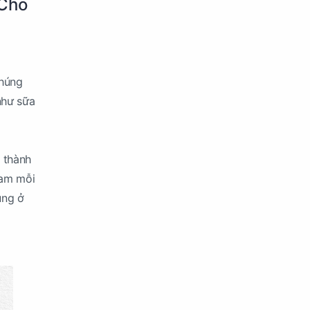
 Cho
chúng
như sữa
 thành
ram mỗi
úng ở