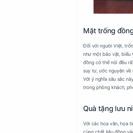
Mặt trống đồng
Đối với người Việt, tr
như một bảo vật, biểu 
đồng có thể nói đều rấ
suy tư, ước nguyện về
Với ý nghĩa sâu sắc nà
trong phòng khách, phò
Quà tặng lưu n
Với các hoa văn, họa t
cùng chất liệu đồng và