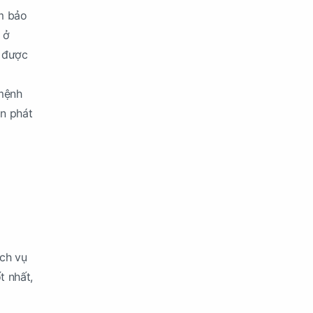
ảm bảo
 ở
n được
 mệnh
ăn phát
ịch vụ
t nhất,