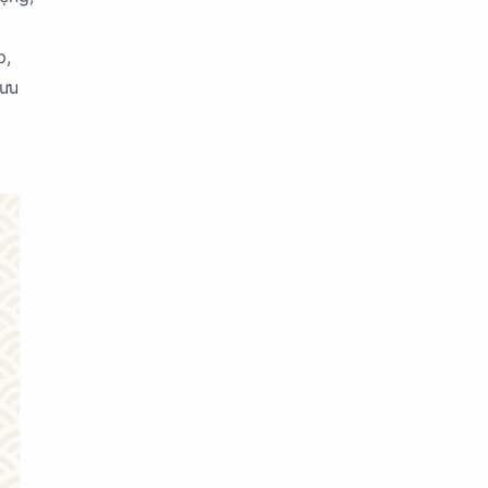
p,
 ưu