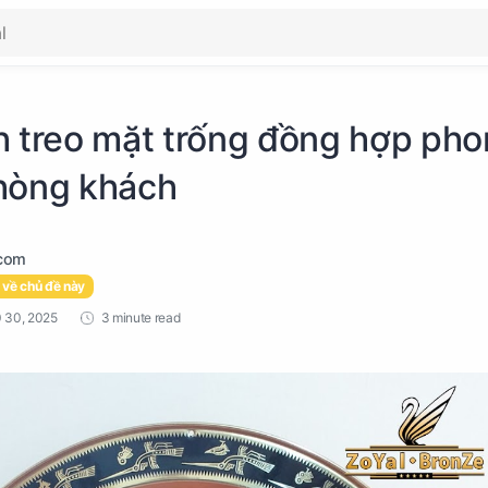
h treo mặt trống đồng hợp ph
hòng khách
 về chủ đề này
3 minute read