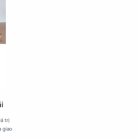
i
á trị
à giao