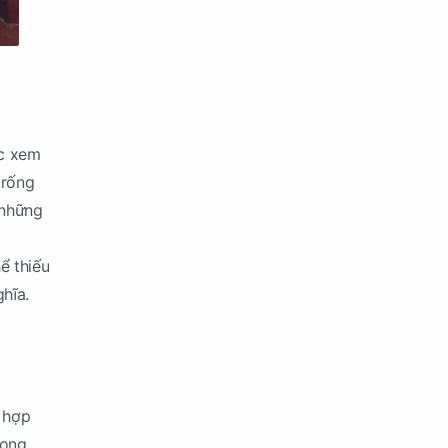
ợc xem
trống
 những
ể thiếu
hĩa.
t hợp
rọng,