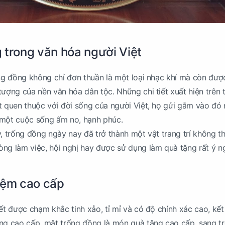
 trong văn hóa người Việt
ống đồng không chỉ đơn thuần là một loại nhạc khí mà còn đư
tượng của nền văn hóa dân tộc. Những chi tiết xuất hiện trên 
t quen thuộc với đời sống của người Việt, họ gửi gắm vào đó
 một cuộc sống ấm no, hạnh phúc.
y, trống đồng ngày nay đã trở thành một vật trang trí không th
ng làm việc, hội nghị hay được sử dụng làm quà tặng rất ý ng
iệm cao cấp
iết được chạm khắc tinh xảo, tỉ mỉ và có độ chính xác cao, kế
ng cao cấp, mặt trống đồng là món quà tặng cao cấp, sang t