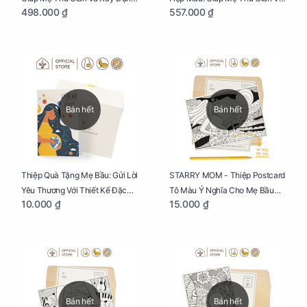
498.000 ₫
557.000 ₫
Thai Kỳ Chu Đáo
Xây Dựng Thai Kỳ Chu Đáo
Bán hết
Bán hết
Thiệp Quà Tặng Mẹ Bầu: Gửi Lời
STARRY MOM - Thiệp Postcard
Yêu Thương Với Thiết Kế Đặc
Tô Màu Ý Nghĩa Cho Mẹ Bầu
10.000 ₫
15.000 ₫
Biệt Dành Riêng Cho Mẹ Bầu
Sáng Tạo, Thư Giãn Và Hạnh
Phúc
Bán hết
Bán hết