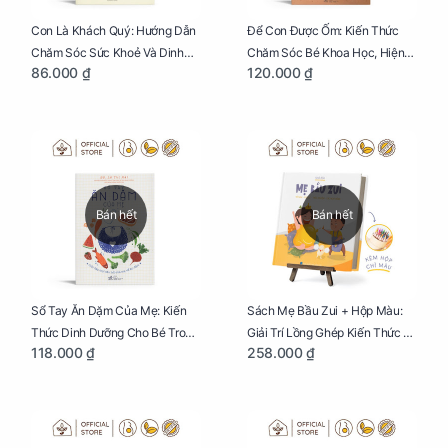
Con Là Khách Quý: Hướng Dẫn
Để Con Được Ốm: Kiến Thức
Chăm Sóc Sức Khoẻ Và Dinh
Chăm Sóc Bé Khoa Học, Hiện
86.000 ₫
120.000 ₫
Dưỡng Cho Bé
Đại
Bán hết
Bán hết
Sổ Tay Ăn Dặm Của Mẹ: Kiến
Sách Mẹ Bầu Zui + Hộp Màu:
Thức Dinh Dưỡng Cho Bé Trong
Giải Trí Lồng Ghép Kiến Thức Và
118.000 ₫
258.000 ₫
Tuổi Ăn Dặm
Lời Khuyên Mang Thai Bổ Ích