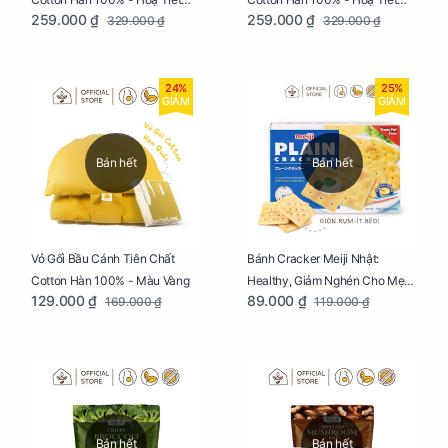
259.000 ₫
259.000 ₫
329.000 ₫
329.000 ₫
Thông Lạnh
Ziczac
24%
25%
GIẢM
GIẢM
Bán hết
Bán hết
Vỏ Gối Bầu Cánh Tiên Chất
Bánh Cracker Meiji Nhật:
Cotton Hàn 100% - Màu Vàng
Healthy, Giảm Nghén Cho Mẹ
129.000 ₫
89.000 ₫
169.000 ₫
119.000 ₫
Bầu Hộp 104g
Bán hết
Bán hết