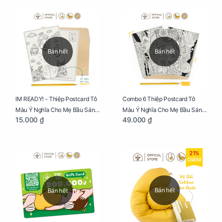
Bán hết
Bán hết
IM READY! - Thiệp Postcard Tô
Combo 6 Thiệp Postcard Tô
Màu Ý Nghĩa Cho Mẹ Bầu Sáng
Màu Ý Nghĩa Cho Mẹ Bầu Sáng
15.000 ₫
49.000 ₫
Tạo, Thư Giãn Và Hạnh Phúc
Tạo, Thư Giãn Và Hạnh Phúc
21%
GIẢM
Bán hết
Bán hết