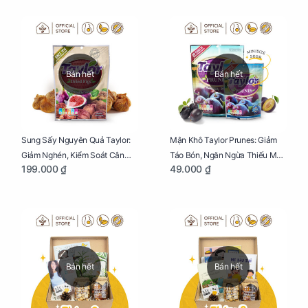
Bán hết
Bán hết
Sung Sấy Nguyên Quả Taylor:
Mận Khô Taylor Prunes: Giảm
Giảm Nghén, Kiểm Soát Cân
Táo Bón, Ngăn Ngừa Thiếu Máu
199.000 ₫
49.000 ₫
Nặng Cho Mẹ Bầu Túi 190g
Cho Mẹ Bầu Túi 50g
Bán hết
Bán hết