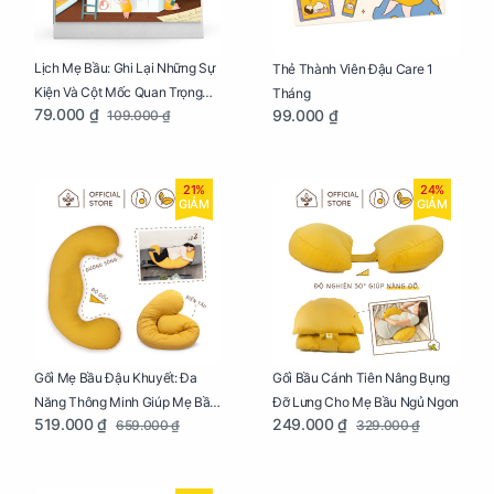
Lịch Mẹ Bầu: Ghi Lại Những Sự
Thẻ Thành Viên Đậu Care 1
Kiện Và Cột Mốc Quan Trọng
Tháng
79.000 ₫
99.000 ₫
109.000 ₫
Của Mẹ Và Bé
21%
24%
GIẢM
GIẢM
Gối Mẹ Bầu Đậu Khuyết: Đa
Gối Bầu Cánh Tiên Nâng Bụng
Năng Thông Minh Giúp Mẹ Bầu
Đỡ Lưng Cho Mẹ Bầu Ngủ Ngon
519.000 ₫
249.000 ₫
659.000 ₫
329.000 ₫
Ngủ Ngon, Cho Bé Bú Sau Sinh