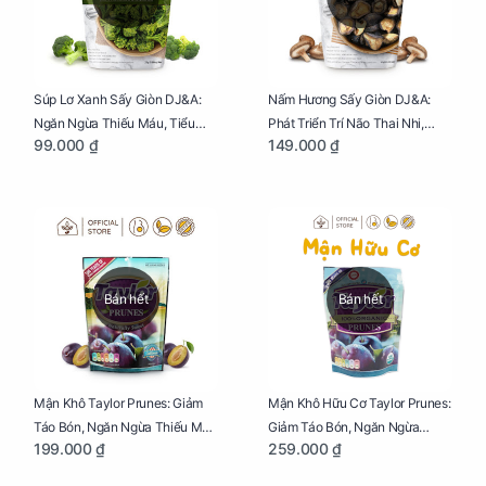
Súp Lơ Xanh Sấy Giòn DJ&A:
Nấm Hương Sấy Giòn DJ&A:
Ngăn Ngừa Thiếu Máu, Tiểu
Phát Triển Trí Não Thai Nhi,
99.000 ₫
149.000 ₫
Đường, Dị Tật Thai Nhi Túi 25g
Giảm Mệt Mỏi Cho Mẹ Bầu Túi
65g
Bán hết
Bán hết
Mận Khô Taylor Prunes: Giảm
Mận Khô Hữu Cơ Taylor Prunes:
Táo Bón, Ngăn Ngừa Thiếu Máu
Giảm Táo Bón, Ngăn Ngừa
199.000 ₫
259.000 ₫
Cho Mẹ Bầu Túi 250g
Thiếu Máu Cho Mẹ Bầu Túi
250g