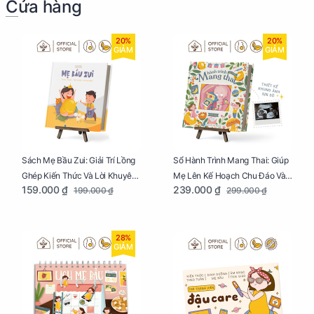
Cửa hàng
20%
20%
GIẢM
GIẢM
Sách Mẹ Bầu Zui: Giải Trí Lồng
Sổ Hành Trình Mang Thai: Giúp
Ghép Kiến Thức Và Lời Khuyên
Mẹ Lên Kế Hoạch Chu Đáo Và
159.000 ₫
239.000 ₫
199.000 ₫
299.000 ₫
Mang Thai Bổ Ích
Lưu Giữ Kỷ Niệm Mang Thai
28%
GIẢM