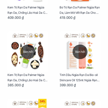
Kem Trị Rạn Da Palmer Ngừa
Bơ Trị Rạn Da Palmer Ngừa Rạn
Rạn Da, Chống Lão Hoá Da Cho
Da, Làm Mờ Vết Rạn Da Cho Mẹ
409.000 ₫
419.000 ₫
Mẹ Bầu Chai 250ml
Bầu Hũ 125g
Bán hết
Bán hết
Kem Trị Rạn Da Palmer Ngừa
Tinh Dầu Ngừa Rạn Da Bio-oil
Rạn Da, Chống Lão Hoá Da Cho
Skincare Oil 125ml: Ngừa Rạn
385.000 ₫
399.000 ₫
Mẹ Bầu Tuýp 125g
Da, Chăm Sóc Da Toàn Diện
Cho Mẹ Bầu
34%
GIẢM