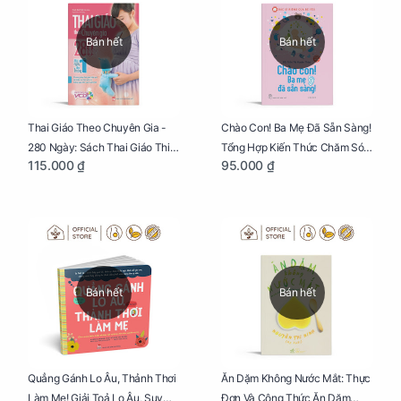
Bán hết
Bán hết
Thai Giáo Theo Chuyên Gia -
Chào Con! Ba Mẹ Đã Sẵn Sàng!
280 Ngày: Sách Thai Giáo Thiết
Tổng Hợp Kiến Thức Chăm Sóc
115.000 ₫
95.000 ₫
Thực Nhất Cho Mẹ Bầu
Trẻ Sơ Sinh
Bán hết
Bán hết
Quẳng Gánh Lo Âu, Thảnh Thơi
Ăn Dặm Không Nước Mắt: Thực
Làm Mẹ! Giải Toả Lo Âu, Suy
Đơn Và Công Thức Ăn Dặm