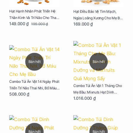
Hạt Hạnh Nhân Phát Triển Hệ
Hạt Điều Bảo Vệ Tim Mạch,
Thần Kinh Và Trí Não Cho Thai
Ngừa Loãng Xương Cho Mẹ Bầu
149.000 ₫
169.000 ₫
199.000 ₫
Nhi Túi 250g
Túi 250g
Bán hết
Bán hết
Combo Túi Ăn Vặt 14 Ngày Phát
Combo Túi Ăn Vặt 1 Tháng Cho
Triển Trí Não Thai Nhi, Bổ Máu
Mẹ Bầu: Mixnuts Hạt Dinh
508.000 ₫
Cho Mẹ Bầu
1.016.000 ₫
Dưỡng và Mixfruits Quả Mọng
Sấy
Bán hết
Bán hết