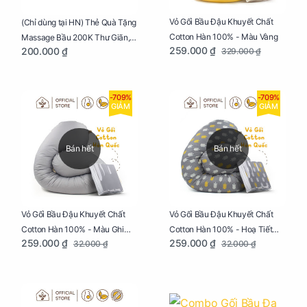
Vỏ Gối Bầu Đậu Khuyết Chất
(Chỉ dùng tại HN) Thẻ Quà Tặng
Cotton Hàn 100% - Màu Vàng
Massage Bầu 200K Thư Giãn,
259.000 ₫
200.000 ₫
329.000 ₫
Tăng Tuần Hoàn Máu, Ngủ
Ngon
-709%
-709%
GIẢM
GIẢM
Bán hết
Bán hết
Vỏ Gối Bầu Đậu Khuyết Chất
Vỏ Gối Bầu Đậu Khuyết Chất
Cotton Hàn 100% - Màu Ghi
Cotton Hàn 100% - Hoạ Tiết
259.000 ₫
259.000 ₫
32.000 ₫
32.000 ₫
Xám
Xương Cá