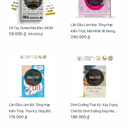
Bán hết
Lần Đầu Làm Mẹ: Tổng Hợp
Sổ Tay Dotted Mẹ Bầu: MOM
Kiến Thức Mới Nhất Về Mang
59.000 ₫
99.000 ₫
260.000 ₫
Thai Và Sinh Nở Cho Mẹ Bầu
Bán hết
Bán hết
Lần Đầu Làm Bố: Tổng Hợp
Dinh Dưỡng Thai Kỳ: Xây Dựng
Kiến Thức Thai Kỳ, Giúp Bố
Chế Độ Dinh Dưỡng Giúp Mẹ
119.000 ₫
189.000 ₫
Thấu Hiểu Hơn Về Mẹ Bầu Và
Khỏe, Con Yêu Phát Triển Toàn
Quá Trình Phát Triển Của Con
Diện Và Thông Minh