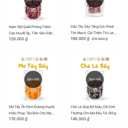
Dâu Tây Sấy Tăng Sức Khoẻ
Nam Việt Quất Phòng Tránh
Tim Mạch, Cải Thiện Thị Lực
Cao Huyết Áp, Tiền Sản Giật
169.000 ₫
129.000 ₫
219.000 ₫
Cho Mẹ Bầu Túi 250g
Cho Mẹ Bầu Túi 250g
Bán hết
Bán hết
Mơ Tây Ổn Định Đường Huyết,
Chà Là Giúp Bổ Máu, Dễ Sinh
Khắc Phục Táo Bón Cho Mẹ
Thường Cho Mẹ Bầu Túi 250g
179.000 ₫
149.000 ₫
Bầu Túi 250g