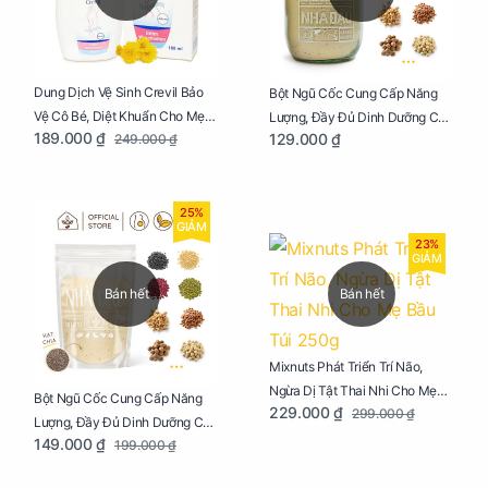
Dung Dịch Vệ Sinh Crevil Bảo
Bột Ngũ Cốc Cung Cấp Năng
Vệ Cô Bé, Diệt Khuẩn Cho Mẹ
Lượng, Đầy Đủ Dinh Dưỡng Cho
189.000 ₫
129.000 ₫
249.000 ₫
Bầu Chai 100ml
Mẹ Bầu Hũ 250g
25%
GIẢM
23%
GIẢM
Bán hết
Bán hết
Mixnuts Phát Triển Trí Não,
Ngừa Dị Tật Thai Nhi Cho Mẹ
Bột Ngũ Cốc Cung Cấp Năng
229.000 ₫
299.000 ₫
Bầu Túi 250g
Lượng, Đầy Đủ Dinh Dưỡng Cho
149.000 ₫
199.000 ₫
Mẹ Bầu Túi 250g