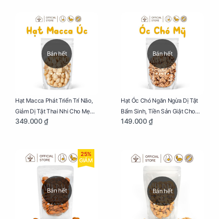
Bán hết
Bán hết
Hạt Macca Phát Triển Trí Não,
Hạt Óc Chó Ngăn Ngừa Dị Tật
Giảm Dị Tật Thai Nhi Cho Mẹ
Bẩm Sinh, Tiền Sản Giật Cho
349.000 ₫
149.000 ₫
Bầu Túi 250g
Mẹ Bầu Túi 250g
25%
GIẢM
Bán hết
Bán hết