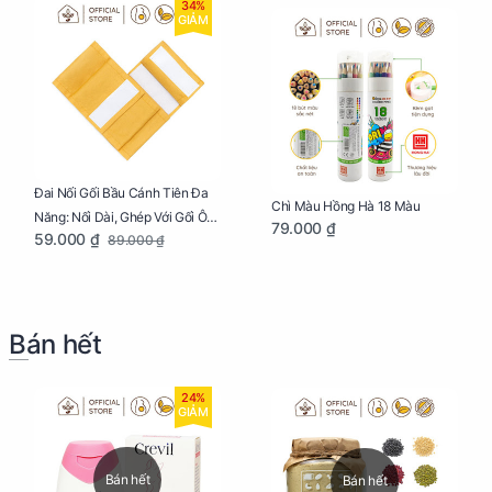
34%
GIẢM
Đai Nối Gối Bầu Cánh Tiên Đa
Chì Màu Hồng Hà 18 Màu
Năng: Nối Dài, Ghép Với Gối Ôm
79.000 ₫
59.000 ₫
89.000 ₫
Dễ Dàng
Bán hết
24%
GIẢM
Bán hết
Bán hết