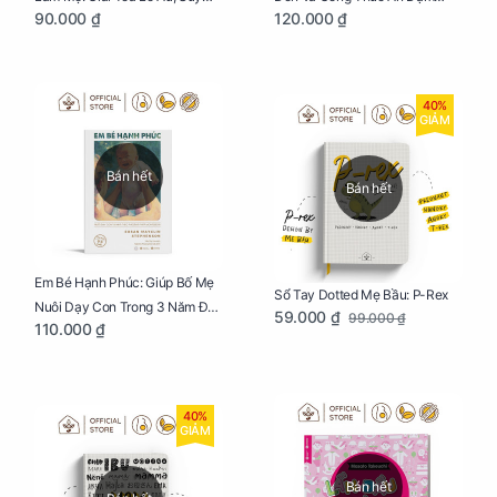
90.000 ₫
120.000 ₫
Nghĩ Tiêu Cực Cho Mẹ
Kiểu Nhật
40%
GIẢM
Bán hết
Bán hết
Em Bé Hạnh Phúc: Giúp Bố Mẹ
Sổ Tay Dotted Mẹ Bầu: P-Rex
Nuôi Dạy Con Trong 3 Năm Đầu
59.000 ₫
99.000 ₫
110.000 ₫
Đời
40%
GIẢM
Bán hết