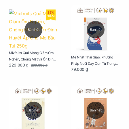
23%
GIẢM
Bán hết
Bán hết
Mixfruits Quả Mọng Giảm Ốm
Mẹ Nhật Thai Giáo: Phương
Nghén, Chóng Mặt Và Ổn Định
Pháp Nuôi Dạy Con Từ Trong
229.000 ₫
299.000 ₫
Huyết Áp Cho Mẹ Bầu Túi 250g
79.000 ₫
Bụng Mẹ
Bán hết
Bán hết