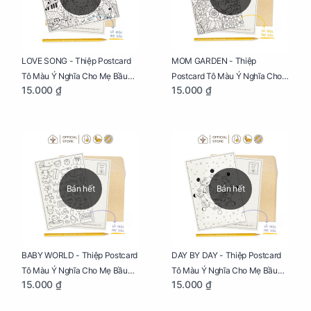
LOVE SONG - Thiệp Postcard
MOM GARDEN - Thiệp
Tô Màu Ý Nghĩa Cho Mẹ Bầu
Postcard Tô Màu Ý Nghĩa Cho
15.000 ₫
15.000 ₫
Sáng Tạo, Thư Giãn Và Hạnh
Mẹ Bầu Sáng Tạo, Thư Giãn Và
Phúc
Hạnh Phúc
Bán hết
Bán hết
BABY WORLD - Thiệp Postcard
DAY BY DAY - Thiệp Postcard
Tô Màu Ý Nghĩa Cho Mẹ Bầu
Tô Màu Ý Nghĩa Cho Mẹ Bầu
15.000 ₫
15.000 ₫
Sáng Tạo, Thư Giãn Và Hạnh
Sáng Tạo, Thư Giãn Và Hạnh
Phúc
Phúc