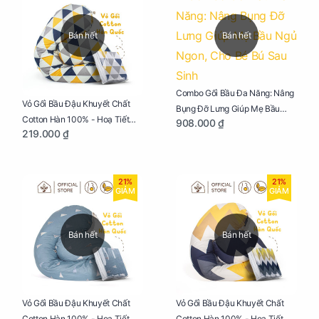
Bán hết
Bán hết
Combo Gối Bầu Đa Năng: Nâng
Vỏ Gối Bầu Đậu Khuyết Chất
Bụng Đỡ Lưng Giúp Mẹ Bầu
Cotton Hàn 100% - Hoạ Tiết
908.000 ₫
Ngủ Ngon, Cho Bé Bú Sau Sinh
219.000 ₫
Tam Giác
21%
21%
GIẢM
GIẢM
Bán hết
Bán hết
Vỏ Gối Bầu Đậu Khuyết Chất
Vỏ Gối Bầu Đậu Khuyết Chất
Cotton Hàn 100% - Hoạ Tiết
Cotton Hàn 100% - Hoạ Tiết