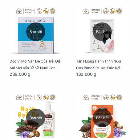
Yêu
Bán hết
Bán hết
Đọc Vị Mọi Vấn Đề Của Trẻ: Giải
Tận Hưởng Hành Trình Nuôi
Mã Mọi Vấn Đề Về Nuôi Con
Con Bằng Sữa Mẹ: Đúc Kết
239.000 ₫
132.000 ₫
Nhỏ (Ăn, Ngủ, Kỷ Luật Hành Vi),
Những Kiến Thức Quý Báu Về
Giúp Bố Mẹ Nuôi Con Nhàn
Sữa Mẹ, Giúp Các Bà Mẹ Tự Tin
Tênh
Thực Hiện Thiên Chức Của
Mình Trong Hành Trình Nuôi
Con Bằng Sữa Mẹ
Bán hết
Bán hết