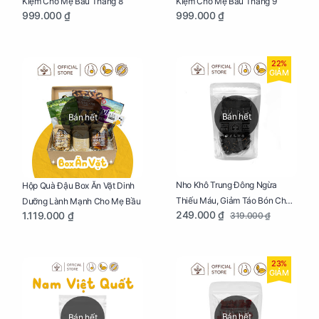
Kiệm Cho Mẹ Bầu Tháng 8
Kiệm Cho Mẹ Bầu Tháng 9
999.000 ₫
999.000 ₫
22%
GIẢM
Bán hết
Bán hết
Nho Khô Trung Đông Ngừa
Hộp Quà Đậu Box Ăn Vặt Dinh
Thiếu Máu, Giảm Táo Bón Cho
Dưỡng Lành Mạnh Cho Mẹ Bầu
249.000 ₫
1.119.000 ₫
319.000 ₫
Mẹ Bầu Túi 250g
23%
GIẢM
Bán hết
Bán hết