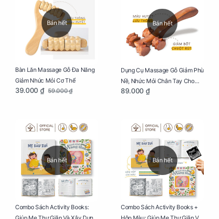
Bán hết
Bán hết
Bàn Lăn Massage Gỗ Đa Năng
Dụng Cụ Massage Gỗ Giảm Phù
Giảm Nhức Mỏi Cơ Thể
Nề, Nhức Mỏi Chân Tay Cho
39.000 ₫
89.000 ₫
59.000 ₫
Mẹ Bầu
Bán hết
Bán hết
Combo Sách Activity Books:
Combo Sách Activity Books +
Giúp Mẹ Thư Giãn Và Xây Dựng
Hộp Màu: Giúp Mẹ Thư Giãn Và