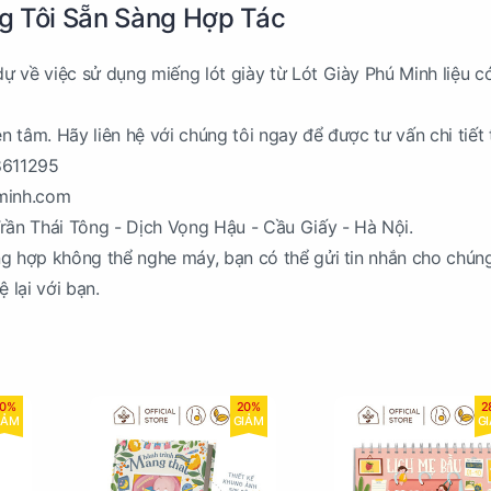
g Tôi Sẵn Sàng Hợp Tác
 về việc sử dụng miếng lót giày từ Lót Giày Phú Minh liệu c
 tâm. Hãy liên hệ với chúng tôi ngay để được tư vấn chi tiết t
58611295
uminh.com
Trần Thái Tông - Dịch Vọng Hậu - Cầu Giấy - Hà Nội.
g hợp không thể nghe máy, bạn có thể gửi tin nhắn cho chúng
 lại với bạn.
0%
20%
2
IẢM
GIẢM
G