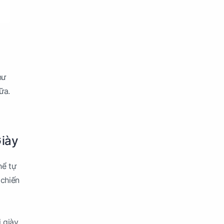
hư
ữa.
Giày
hể tự
 chiến
 giày