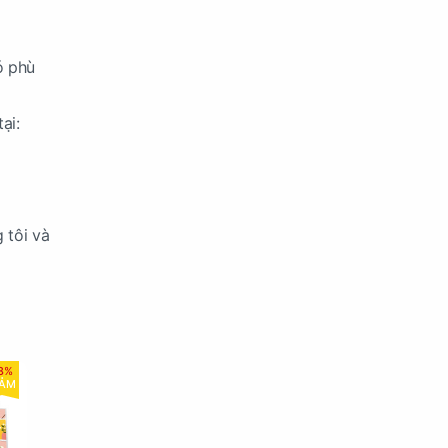
ó phù
ại:
 tôi và
8%
IẢM