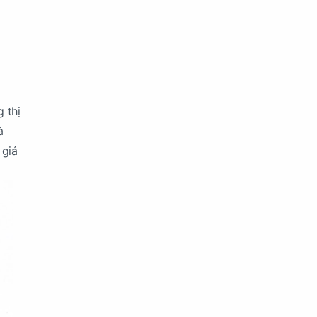
 thị
à
 giá