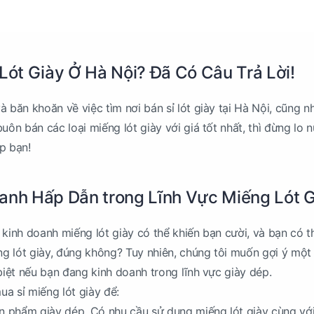
 Lót Giày Ở Hà Nội? Đã Có Câu Trả Lời!
 băn khoăn về việc tìm nơi bán sỉ lót giày tại Hà Nội, cũng n
uôn bán các loại miếng lót giày với giá tốt nhất, thì đừng lo n
p bạn!
anh Hấp Dẫn trong Lĩnh Vực Miếng Lót 
 kinh doanh miếng lót giày có thể khiến bạn cười, và bạn có t
ếng lót giày, đúng không? Tuy nhiên, chúng tôi muốn gợi ý một
 biệt nếu bạn đang kinh doanh trong lĩnh vực giày dép.
a sỉ miếng lót giày để:
ản phẩm giày dép. Có nhu cầu sử dụng miếng lót giày cùng với