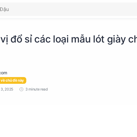
vị đổ sỉ các loại mẫu lót giày c
 về chủ đề này
3 minute read