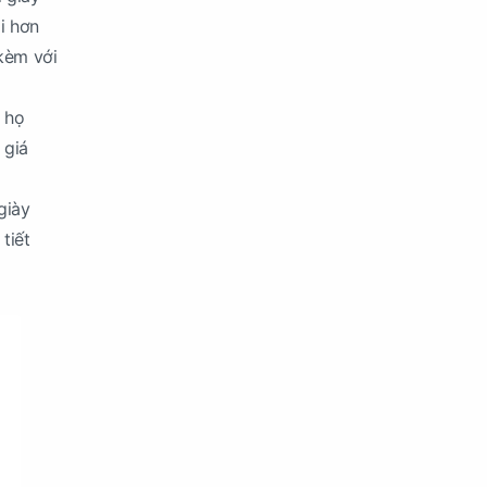
i hơn
kèm với
 họ
 giá
giày
tiết