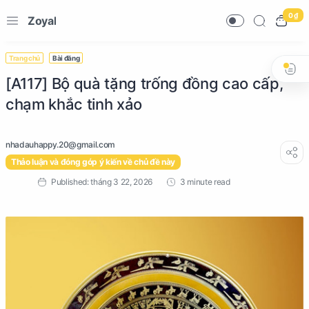
0 ₫
Zoyal
Trang chủ
Bài đăng
[A117] Bộ quà tặng trống đồng cao cấp,
chạm khắc tinh xảo
Thảo luận và đóng góp ý kiến về chủ đề này
3 minute read