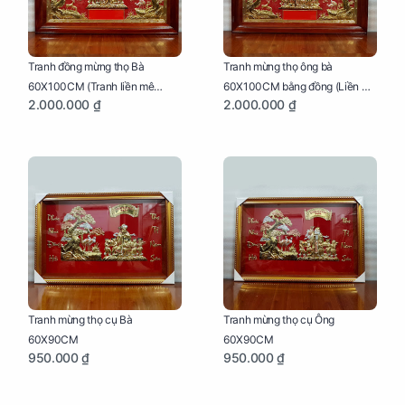
Tranh đồng mừng thọ Bà
Tranh mừng thọ ông bà
60X100CM (Tranh liền mê
60X100CM bằng đồng (Liền mê
2.000.000 ₫
2.000.000 ₫
khung gỗ)
- Khung gỗ)
Tranh mừng thọ cụ Bà
Tranh mừng thọ cụ Ông
60X90CM
60X90CM
950.000 ₫
950.000 ₫