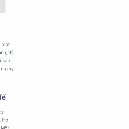
m một
nh, thì
á cao.
ẩm giày
Tế
uy
n. Họ
. Một