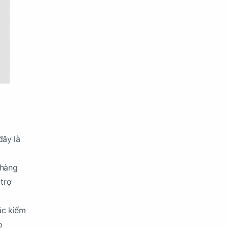
đây là
 hàng
 trợ
ặc kiểm
o