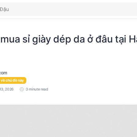
mua sỉ giày dép da ở đâu tại H
 về chủ đề này
3 minute read