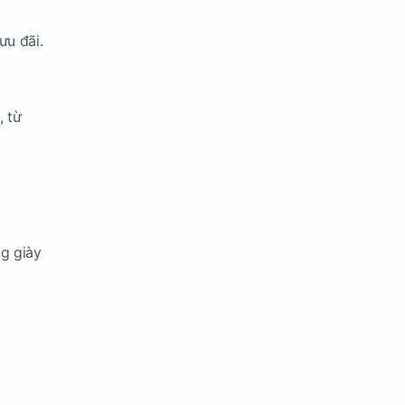
ưu đãi.
, từ
ng giày