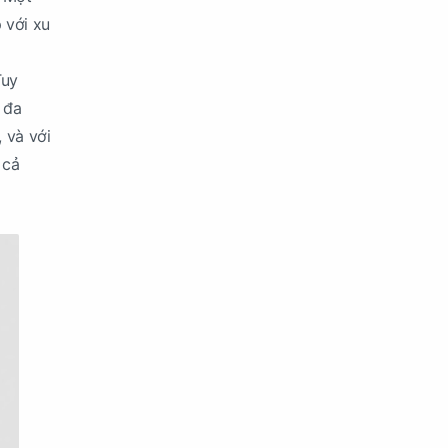
 với xu
Tuy
 đa
 và với
 cả