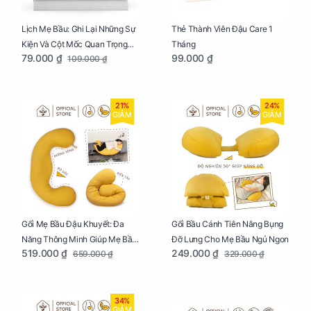
Lịch Mẹ Bầu: Ghi Lại Những Sự
Thẻ Thành Viên Đậu Care 1
Kiện Và Cột Mốc Quan Trọng
Tháng
79.000 ₫
99.000 ₫
109.000 ₫
Của Mẹ Và Bé
21%
24%
GIẢM
GIẢM
Gối Mẹ Bầu Đậu Khuyết: Đa
Gối Bầu Cánh Tiên Nâng Bụng
Năng Thông Minh Giúp Mẹ Bầu
Đỡ Lưng Cho Mẹ Bầu Ngủ Ngon
519.000 ₫
249.000 ₫
659.000 ₫
329.000 ₫
Ngủ Ngon, Cho Bé Bú Sau Sinh
34%
GIẢM