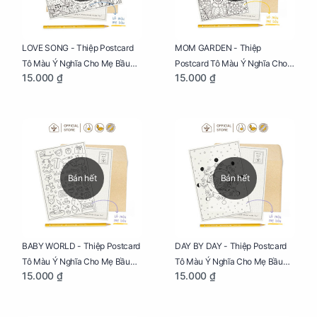
LOVE SONG - Thiệp Postcard
MOM GARDEN - Thiệp
Tô Màu Ý Nghĩa Cho Mẹ Bầu
Postcard Tô Màu Ý Nghĩa Cho
15.000 ₫
15.000 ₫
Sáng Tạo, Thư Giãn Và Hạnh
Mẹ Bầu Sáng Tạo, Thư Giãn Và
Phúc
Hạnh Phúc
Bán hết
Bán hết
BABY WORLD - Thiệp Postcard
DAY BY DAY - Thiệp Postcard
Tô Màu Ý Nghĩa Cho Mẹ Bầu
Tô Màu Ý Nghĩa Cho Mẹ Bầu
15.000 ₫
15.000 ₫
Sáng Tạo, Thư Giãn Và Hạnh
Sáng Tạo, Thư Giãn Và Hạnh
Phúc
Phúc