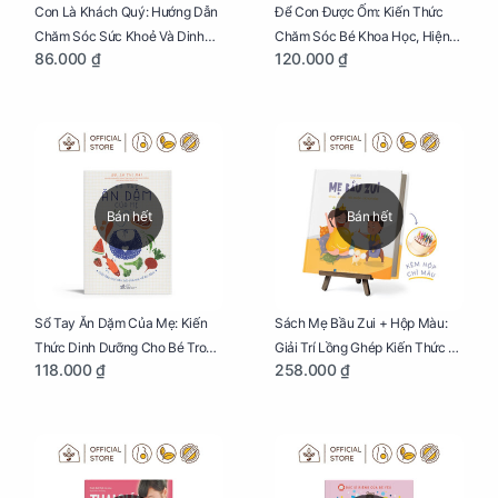
Con Là Khách Quý: Hướng Dẫn
Để Con Được Ốm: Kiến Thức
Chăm Sóc Sức Khoẻ Và Dinh
Chăm Sóc Bé Khoa Học, Hiện
86.000 ₫
120.000 ₫
Dưỡng Cho Bé
Đại
Bán hết
Bán hết
Sổ Tay Ăn Dặm Của Mẹ: Kiến
Sách Mẹ Bầu Zui + Hộp Màu:
Thức Dinh Dưỡng Cho Bé Trong
Giải Trí Lồng Ghép Kiến Thức Và
118.000 ₫
258.000 ₫
Tuổi Ăn Dặm
Lời Khuyên Mang Thai Bổ Ích