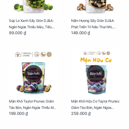
Súp Lơ Xanh Sấy Giòn DJ&A:
Nấm Hương Sấy Giòn DJ&A:
Ngăn Ngừa Thiếu Máu, Tiểu
Phát Triển Trí Não Thai Nhi,
99.000 ₫
149.000 ₫
Đường, Dị Tật Thai Nhi Túi 25g
Giảm Mệt Mỏi Cho Mẹ Bầu Túi
65g
Bán hết
Bán hết
Mận Khô Taylor Prunes: Giảm
Mận Khô Hữu Cơ Taylor Prunes:
Táo Bón, Ngăn Ngừa Thiếu Máu
Giảm Táo Bón, Ngăn Ngừa
199.000 ₫
259.000 ₫
Cho Mẹ Bầu Túi 250g
Thiếu Máu Cho Mẹ Bầu Túi
250g