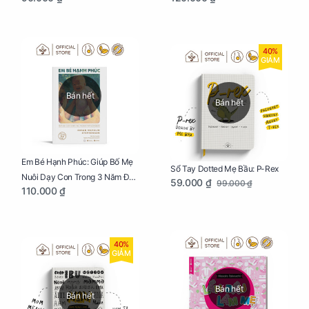
40%
GIẢM
Bán hết
Bán hết
Em Bé Hạnh Phúc: Giúp Bố Mẹ
Sổ Tay Dotted Mẹ Bầu: P-Rex
Nuôi Dạy Con Trong 3 Năm Đầu
59.000 ₫
99.000 ₫
110.000 ₫
Đời
40%
GIẢM
Bán hết
Bán hết