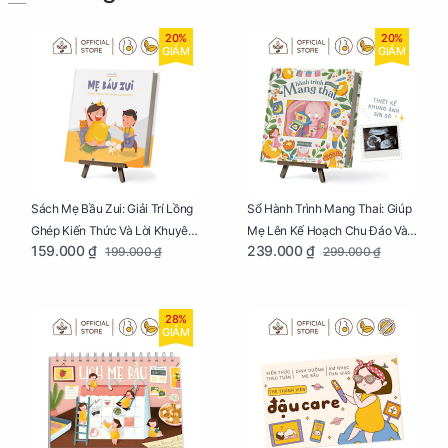
20%
20%
GIẢM
GIẢM
Sách Mẹ Bầu Zui: Giải Trí Lồng
Sổ Hành Trình Mang Thai: Giúp
Ghép Kiến Thức Và Lời Khuyên
Mẹ Lên Kế Hoạch Chu Đáo Và
159.000 ₫
239.000 ₫
199.000 ₫
299.000 ₫
Mang Thai Bổ Ích
Lưu Giữ Kỷ Niệm Mang Thai
28%
GIẢM