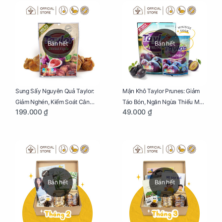
Bán hết
Bán hết
Sung Sấy Nguyên Quả Taylor:
Mận Khô Taylor Prunes: Giảm
Giảm Nghén, Kiểm Soát Cân
Táo Bón, Ngăn Ngừa Thiếu Máu
199.000 ₫
49.000 ₫
Nặng Cho Mẹ Bầu Túi 190g
Cho Mẹ Bầu Túi 50g
Bán hết
Bán hết