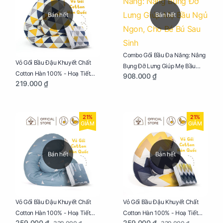
Bán hết
Bán hết
Combo Gối Bầu Đa Năng: Nâng
Vỏ Gối Bầu Đậu Khuyết Chất
Bụng Đỡ Lưng Giúp Mẹ Bầu
Cotton Hàn 100% - Hoạ Tiết
908.000 ₫
Ngủ Ngon, Cho Bé Bú Sau Sinh
219.000 ₫
Tam Giác
21%
21%
GIẢM
GIẢM
Bán hết
Bán hết
Vỏ Gối Bầu Đậu Khuyết Chất
Vỏ Gối Bầu Đậu Khuyết Chất
Cotton Hàn 100% - Hoạ Tiết
Cotton Hàn 100% - Hoạ Tiết
259.000 ₫
259.000 ₫