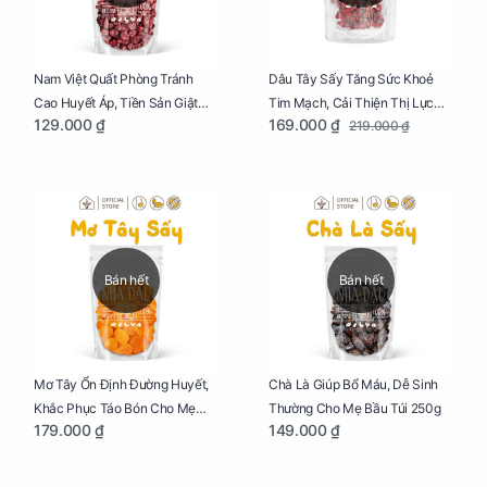
Dâu Tây Sấy Tăng Sức Khoẻ
Nam Việt Quất Phòng Tránh
Tim Mạch, Cải Thiện Thị Lực
Cao Huyết Áp, Tiền Sản Giật
169.000 ₫
129.000 ₫
219.000 ₫
Cho Mẹ Bầu Túi 250g
Cho Mẹ Bầu Túi 250g
Bán hết
Bán hết
Mơ Tây Ổn Định Đường Huyết,
Chà Là Giúp Bổ Máu, Dễ Sinh
Khắc Phục Táo Bón Cho Mẹ
Thường Cho Mẹ Bầu Túi 250g
179.000 ₫
149.000 ₫
Bầu Túi 250g