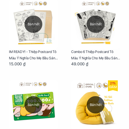
Bán hết
Bán hết
IM READY! - Thiệp Postcard Tô
Combo 6 Thiệp Postcard Tô
Màu Ý Nghĩa Cho Mẹ Bầu Sáng
Màu Ý Nghĩa Cho Mẹ Bầu Sáng
15.000 ₫
49.000 ₫
Tạo, Thư Giãn Và Hạnh Phúc
Tạo, Thư Giãn Và Hạnh Phúc
21%
GIẢM
Bán hết
Bán hết