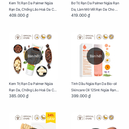
Kem Trị Rạn Da Palmer Ngừa
Bơ Trị Rạn Da Palmer Ngừa Rạn
Rạn Da, Chống Lão Hoá Da Cho
Da, Làm Mờ Vết Rạn Da Cho Mẹ
409.000 ₫
419.000 ₫
Mẹ Bầu Chai 250ml
Bầu Hũ 125g
Bán hết
Bán hết
Kem Trị Rạn Da Palmer Ngừa
Tinh Dầu Ngừa Rạn Da Bio-oil
Rạn Da, Chống Lão Hoá Da Cho
Skincare Oil 125ml: Ngừa Rạn
385.000 ₫
399.000 ₫
Mẹ Bầu Tuýp 125g
Da, Chăm Sóc Da Toàn Diện
Cho Mẹ Bầu
34%
GIẢM