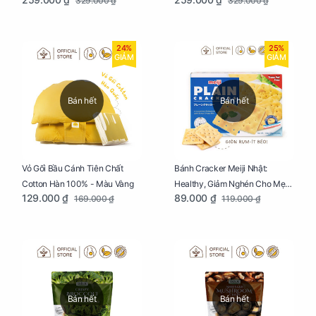
329.000 ₫
329.000 ₫
Thông Lạnh
Ziczac
24%
25%
GIẢM
GIẢM
Bán hết
Bán hết
Vỏ Gối Bầu Cánh Tiên Chất
Bánh Cracker Meiji Nhật:
Cotton Hàn 100% - Màu Vàng
Healthy, Giảm Nghén Cho Mẹ
129.000 ₫
89.000 ₫
169.000 ₫
119.000 ₫
Bầu Hộp 104g
Bán hết
Bán hết