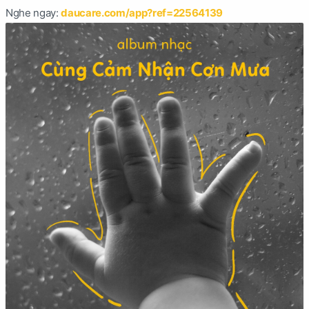
Nghe ngay:
daucare.com/app?ref=22564139