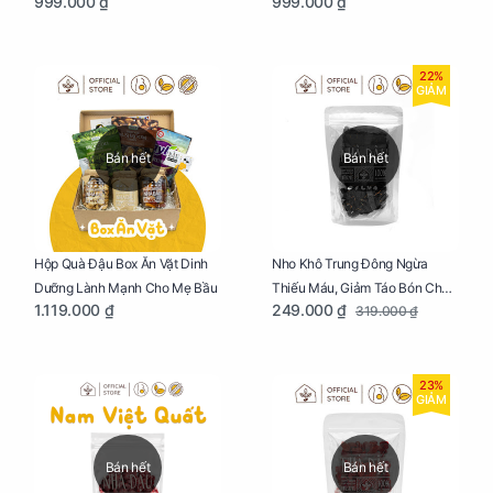
999.000 ₫
999.000 ₫
22%
GIẢM
Bán hết
Bán hết
Nho Khô Trung Đông Ngừa
Hộp Quà Đậu Box Ăn Vặt Dinh
Thiếu Máu, Giảm Táo Bón Cho
Dưỡng Lành Mạnh Cho Mẹ Bầu
249.000 ₫
1.119.000 ₫
319.000 ₫
Mẹ Bầu Túi 250g
23%
GIẢM
Bán hết
Bán hết