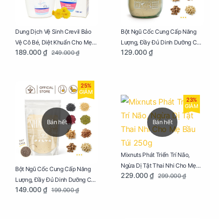
Dung Dịch Vệ Sinh Crevil Bảo
Bột Ngũ Cốc Cung Cấp Năng
Vệ Cô Bé, Diệt Khuẩn Cho Mẹ
Lượng, Đầy Đủ Dinh Dưỡng Cho
189.000 ₫
129.000 ₫
249.000 ₫
Bầu Chai 100ml
Mẹ Bầu Hũ 250g
25%
GIẢM
23%
GIẢM
Bán hết
Bán hết
Mixnuts Phát Triển Trí Não,
Ngừa Dị Tật Thai Nhi Cho Mẹ
Bột Ngũ Cốc Cung Cấp Năng
229.000 ₫
299.000 ₫
Bầu Túi 250g
Lượng, Đầy Đủ Dinh Dưỡng Cho
149.000 ₫
199.000 ₫
Mẹ Bầu Túi 250g