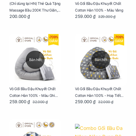
Vỏ Gối Bầu Đậu Khuyết Chất
(Chỉ dùng tại HN) Thẻ Quà Tặng
Cotton Hàn 100% - Màu Vàng
Massage Bầu 200K Thư Giãn,
259.000 ₫
200.000 ₫
329.000 ₫
Tăng Tuần Hoàn Máu, Ngủ
Ngon
-709%
-709%
GIẢM
GIẢM
Bán hết
Bán hết
Vỏ Gối Bầu Đậu Khuyết Chất
Vỏ Gối Bầu Đậu Khuyết Chất
Cotton Hàn 100% - Màu Ghi
Cotton Hàn 100% - Hoạ Tiết
259.000 ₫
259.000 ₫
32.000 ₫
32.000 ₫
Xám
Xương Cá