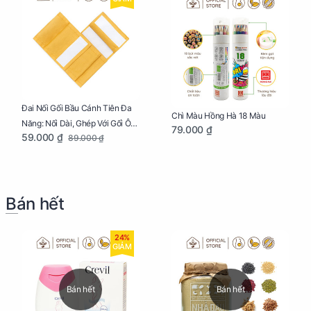
Đai Nối Gối Bầu Cánh Tiên Đa
Chì Màu Hồng Hà 18 Màu
Năng: Nối Dài, Ghép Với Gối Ôm
79.000 ₫
59.000 ₫
89.000 ₫
Dễ Dàng
Bán hết
24%
GIẢM
Bán hết
Bán hết