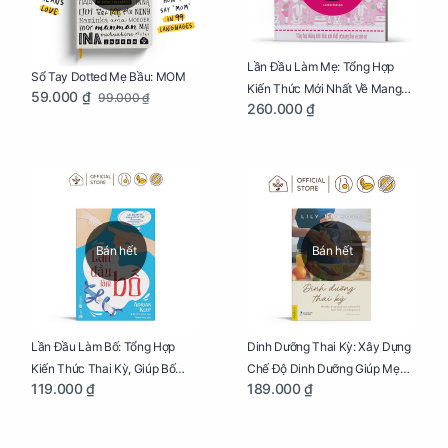
Lần Đầu Làm Mẹ: Tổng Hợp
Sổ Tay Dotted Mẹ Bầu: MOM
Kiến Thức Mới Nhất Về Mang
59.000 ₫
99.000 ₫
260.000 ₫
Thai Và Sinh Nở Cho Mẹ Bầu
Bán hết
Bán hết
Lần Đầu Làm Bố: Tổng Hợp
Dinh Dưỡng Thai Kỳ: Xây Dựng
Kiến Thức Thai Kỳ, Giúp Bố
Chế Độ Dinh Dưỡng Giúp Mẹ
119.000 ₫
189.000 ₫
Thấu Hiểu Hơn Về Mẹ Bầu Và
Khỏe, Con Yêu Phát Triển Toàn
Quá Trình Phát Triển Của Con
Diện Và Thông Minh
Yêu