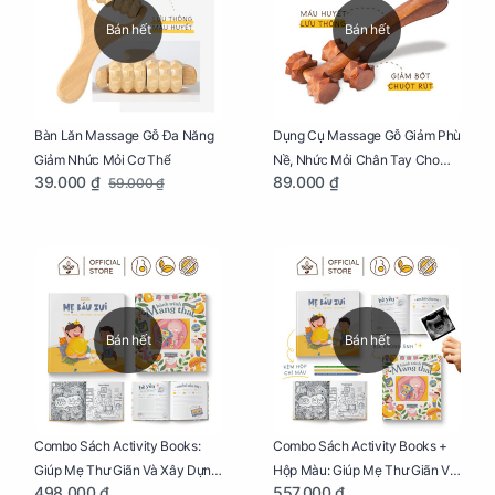
Bán hết
Bán hết
Bàn Lăn Massage Gỗ Đa Năng
Dụng Cụ Massage Gỗ Giảm Phù
Giảm Nhức Mỏi Cơ Thể
Nề, Nhức Mỏi Chân Tay Cho
39.000 ₫
89.000 ₫
59.000 ₫
Mẹ Bầu
Bán hết
Bán hết
Combo Sách Activity Books:
Combo Sách Activity Books +
Giúp Mẹ Thư Giãn Và Xây Dựng
Hộp Màu: Giúp Mẹ Thư Giãn Và
498.000 ₫
557.000 ₫
Thai Kỳ Chu Đáo
Xây Dựng Thai Kỳ Chu Đáo