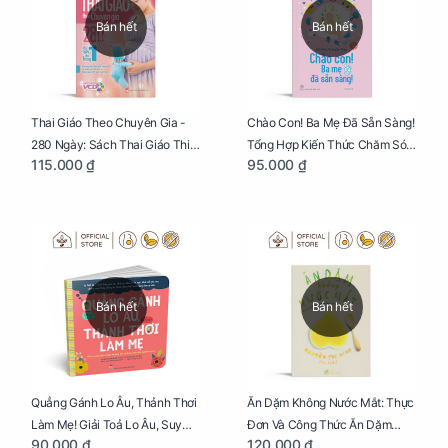
Bán hết
Bán hết
Thai Giáo Theo Chuyên Gia -
Chào Con! Ba Mẹ Đã Sẵn Sàng!
280 Ngày: Sách Thai Giáo Thiết
Tổng Hợp Kiến Thức Chăm Sóc
115.000 ₫
95.000 ₫
Thực Nhất Cho Mẹ Bầu
Trẻ Sơ Sinh
Bán hết
Bán hết
Quẳng Gánh Lo Âu, Thảnh Thơi
Ăn Dặm Không Nước Mắt: Thực
Làm Mẹ! Giải Toả Lo Âu, Suy
Đơn Và Công Thức Ăn Dặm
90.000 ₫
120.000 ₫
Nghĩ Tiêu Cực Cho Mẹ
Kiểu Nhật