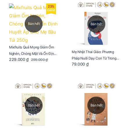
23%
GIẢM
Bán hết
Bán hết
Mixfruits Quả Mọng Giảm Ốm
Mẹ Nhật Thai Giáo: Phương
Nghén, Chóng Mặt Và Ổn Định
Pháp Nuôi Dạy Con Từ Trong
229.000 ₫
299.000 ₫
Huyết Áp Cho Mẹ Bầu Túi 250g
79.000 ₫
Bụng Mẹ
Bán hết
Bán hết