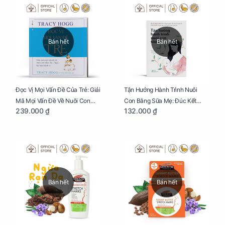
Bán hết
Bán hết
Đọc Vị Mọi Vấn Đề Của Trẻ: Giải
Tận Hưởng Hành Trình Nuôi
Mã Mọi Vấn Đề Về Nuôi Con
Con Bằng Sữa Mẹ: Đúc Kết
239.000 ₫
132.000 ₫
Nhỏ (Ăn, Ngủ, Kỷ Luật Hành Vi),
Những Kiến Thức Quý Báu Về
Giúp Bố Mẹ Nuôi Con Nhàn
Sữa Mẹ, Giúp Các Bà Mẹ Tự Tin
Tênh
Thực Hiện Thiên Chức Của
Mình Trong Hành Trình Nuôi
Con Bằng Sữa Mẹ
Bán hết
Bán hết