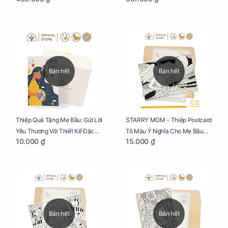
Bán hết
Bán hết
Thiệp Quà Tặng Mẹ Bầu: Gửi Lời
STARRY MOM - Thiệp Postcard
Yêu Thương Với Thiết Kế Đặc
Tô Màu Ý Nghĩa Cho Mẹ Bầu
10.000 ₫
15.000 ₫
Biệt Dành Riêng Cho Mẹ Bầu
Sáng Tạo, Thư Giãn Và Hạnh
Phúc
Bán hết
Bán hết